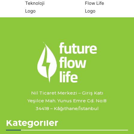
Nil Ticaret Merkezi – Giriş Katı
Yeşilce Mah. Yunus Emre Cd. No:8
34418 – Kâğıthane/İstanbul
Kategoriler