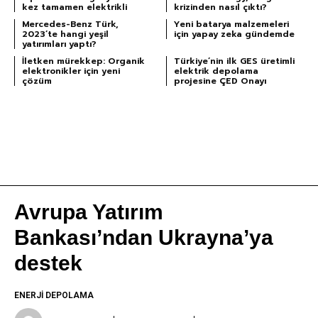
kez tamamen elektrikli
krizinden nasıl çıktı?
Mercedes-Benz Türk,
Yeni batarya malzemeleri
2023’te hangi yeşil
için yapay zeka gündemde
yatırımları yaptı?
İletken mürekkep: Organik
Türkiye’nin ilk GES üretimli
elektronikler için yeni
elektrik depolama
çözüm
projesine ÇED Onayı