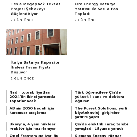
Tesla Megapack Teksas
Ore Energy Batarya
Projesi Şebekeyi
Yatırımı ile Seri A Fon
Güçlendiriyor
Topladı
2 GÜN ÖNCE
2 GÜN ÖNCE
İtalya Batarya Kapasite
İhalesi Tavan Fiyatı
Düşüyor
2 GÜN ÖNCE
Nadir toprak fiyatları
Türk öğrencilere Çin’de
2024’ün ikinci yarısında
yüksek lisans ve doktora
toparlanacak
eğitimi!
AB’nin 2050 hedefi için
The Purest Solutions, yerli
karamsar araştırma
biyoteknoloji girişimine
yatırım yaptı
Ukrayna, 4 yeni nükleer
Çin’de elektrikli araç talebi
reaktör için hazırlanıyor
yavaşladı! Lityuma yaradı
Opel Frontera geliyor! Bu
Siemens Energy, rüzgar