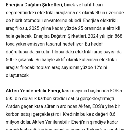
Enerjisa
Dağıtım
Şirketleri
, binek ve hafif ticari
segmentindeki elektrikli araçlarına ek olarak 80’in üzerinde
de hibrit otomobili envanterine ekledi. Enerjisa
elektrikli
araç
filosu, 2025 yılına kadar yüzde 25 oranında elektrikli
hale gelecek. Enerjisa Dağıtım Şirketleri, 2024 yılı için 868
tona yakın emisyon tasarruf hedefliyor. Bu hedef
doğrultusunda şirketin filosundaki
elektrikli araç
sayısı da
500’e çıkacak. Bu haliyle aktif olarak kullanılan elektrikli
araçlar filodaki toplam araç sayısının yüzde 12’sini
oluşturacak.
Akfen
Yenilenebilir
Enerji
, kasım ayının başlarında EOS’a
695 bin dolarlık karbon kredisi satışı gerçekleştirmişti.
Aradan geçen kısa sürenin ardından Akfen, EOS’a yine bir
karbon satışı gerçekleştirdi. Kredinin bu kez değeri 8.6
milyon dolar. Akfen Yenilenebilir Enerji’nin şimdiye kadar
gerçekleştirdiği karbon satışları sonucu Türkiye’ye yaratılan