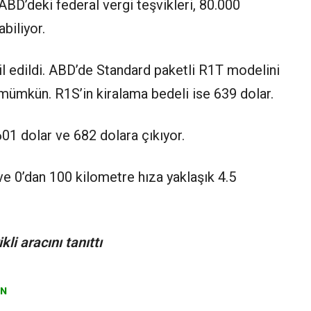
 ABD’deki federal vergi teşvikleri, 80.000
abiliyor.
il edildi. ABD’de Standard paketli R1T modelini
 mümkün. R1S’in kiralama bedeli ise 639 dolar.
01 dolar ve 682 dolara çıkıyor.
 ve 0’dan 100 kilometre hıza yaklaşık 4.5
li aracını tanıttı
AN