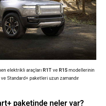
en elektrikli araçları
R1T
ve
R1S
modellerinin
d ve Standard+ paketleri uzun zamandır
rt+ paketinde neler var?