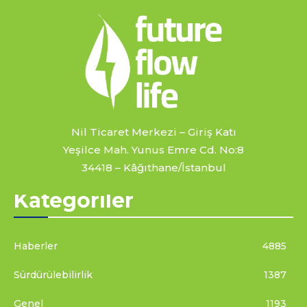
Nil Ticaret Merkezi – Giriş Katı
Yeşilce Mah. Yunus Emre Cd. No:8
34418 – Kâğıthane/İstanbul
Kategoriler
Haberler
4885
Sürdürülebilirlik
1387
Genel
1193