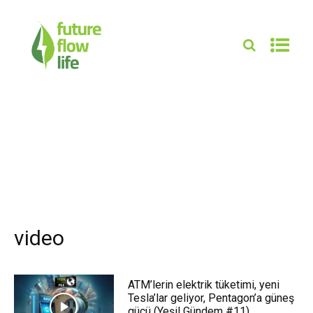
video
ATM’lerin elektrik tüketimi, yeni
Tesla’lar geliyor, Pentagon’a güneş
gücü (Yeşil Gündem #11)