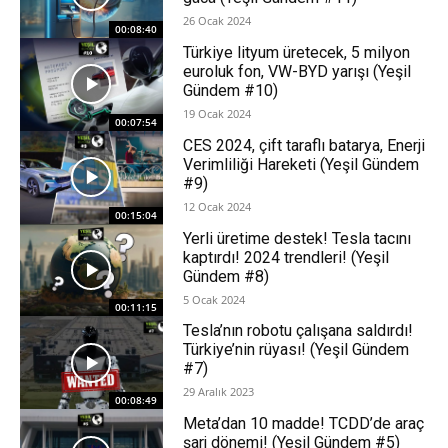
26 Ocak 2024
00:08:40
Türkiye lityum üretecek, 5 milyon
euroluk fon, VW-BYD yarışı (Yeşil
Gündem #10)
19 Ocak 2024
00:07:54
CES 2024, çift taraflı batarya, Enerji
Verimliliği Hareketi (Yeşil Gündem
#9)
12 Ocak 2024
00:15:04
Yerli üretime destek! Tesla tacını
kaptırdı! 2024 trendleri! (Yeşil
Gündem #8)
5 Ocak 2024
00:11:15
Tesla’nın robotu çalışana saldırdı!
Türkiye’nin rüyası! (Yeşil Gündem
#7)
29 Aralık 2023
00:08:49
Meta’dan 10 madde! TCDD’de araç
şarj dönemi! (Yeşil Gündem #5)