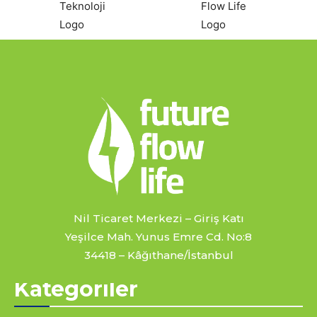
Nil Ticaret Merkezi – Giriş Katı
Yeşilce Mah. Yunus Emre Cd. No:8
34418 – Kâğıthane/İstanbul
Kategoriler