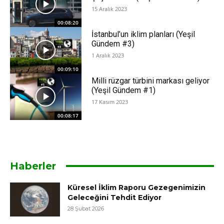
15 Aralık 2023
00:08:20
İstanbul’un iklim planları (Yeşil
Gündem #3)
1 Aralık 2023
00:09:10
Milli rüzgar türbini markası geliyor
(Yeşil Gündem #1)
17 Kasım 2023
00:08:17
Haberler
Küresel İklim Raporu Gezegenimizin
Geleceğini Tehdit Ediyor
28 Şubat 2026