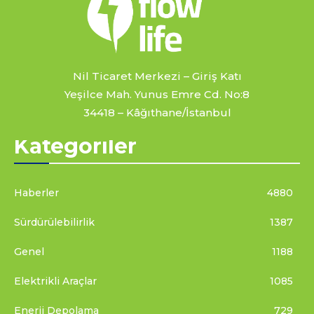
Nil Ticaret Merkezi – Giriş Katı
Yeşilce Mah. Yunus Emre Cd. No:8
34418 – Kâğıthane/İstanbul
Kategoriler
Haberler
4880
Sürdürülebilirlik
1387
Genel
1188
Elektrikli Araçlar
1085
Enerji Depolama
729