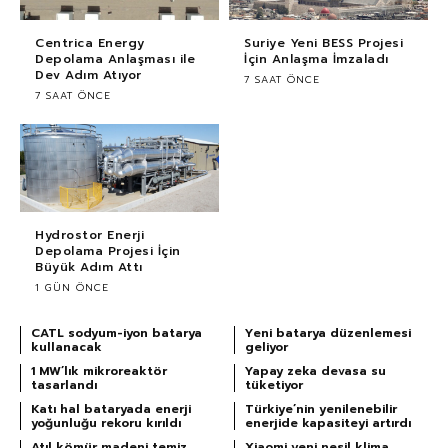
Centrica Energy
Suriye Yeni BESS Projesi
Depolama Anlaşması ile
İçin Anlaşma İmzaladı
Dev Adım Atıyor
7 SAAT ÖNCE
7 SAAT ÖNCE
Hydrostor Enerji
Depolama Projesi İçin
Büyük Adım Attı
1 GÜN ÖNCE
CATL sodyum-iyon batarya
Yeni batarya düzenlemesi
kullanacak
geliyor
1 MW’lık mikroreaktör
Yapay zeka devasa su
tasarlandı
tüketiyor
Katı hal bataryada enerji
Türkiye’nin yenilenebilir
yoğunluğu rekoru kırıldı
enerjide kapasiteyi artırdı
Atıl kömür madeni temiz
Xiaomi yeni nesil klima