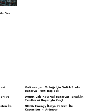
le Seri
esi
Volkswagen Ortağı İçin Solid-State
Batarya Testi Başladı
eri ve
Donut Lab Katı Hal Bataryası Sıcaklık
Testlerini Başarıyla Geçti
eden İle
NHOA Energy İtalya Yatırımı İle
Kapasitesini Artırıyor