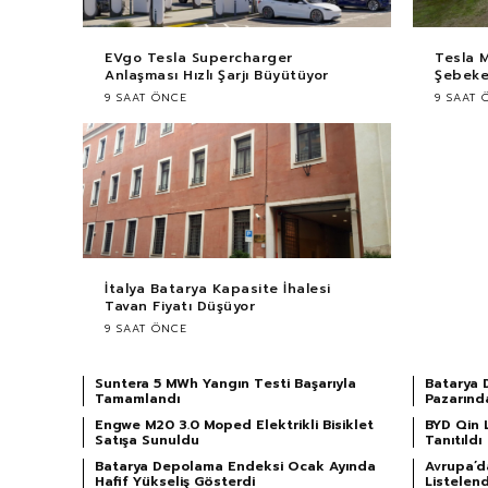
EVgo Tesla Supercharger
Tesla 
Anlaşması Hızlı Şarjı Büyütüyor
Şebekey
9 SAAT ÖNCE
9 SAAT 
İtalya Batarya Kapasite İhalesi
Tavan Fiyatı Düşüyor
9 SAAT ÖNCE
Suntera 5 MWh Yangın Testi Başarıyla
Batarya 
Tamamlandı
Pazarınd
Engwe M20 3.0 Moped Elektrikli Bisiklet
BYD Qin 
Satışa Sunuldu
Tanıtıldı
Batarya Depolama Endeksi Ocak Ayında
Avrupa’da
Hafif Yükseliş Gösterdi
Listelend