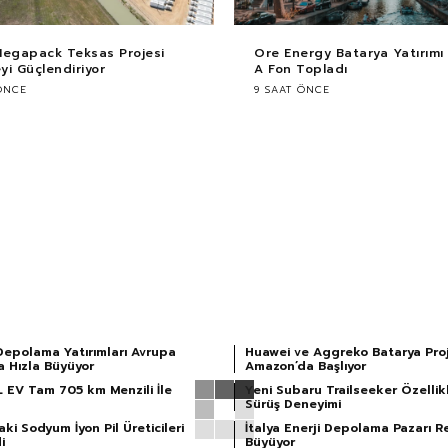
Megapack Teksas Projesi
Ore Energy Batarya Yatırımı i
i Güçlendiriyor
A Fon Topladı
ÖNCE
9 SAAT ÖNCE
Depolama Yatırımları Avrupa
Huawei ve Aggreko Batarya Proj
a Hızla Büyüyor
Amazon’da Başlıyor
L EV Tam 705 km Menzili İle
Yeni Subaru Trailseeker Özellikl
Sürüş Deneyimi
ki Sodyum İyon Pil Üreticileri
İtalya Enerji Depolama Pazarı R
i
Büyüyor