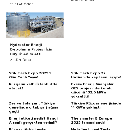
15 SAAT ÖNCE
Hydrostor Enerji
Depolama Projesi İçin
Büyük Adım Attı
2 GÜN ÖNCE
SDN Tech Expo 2025 1.
SDN Tech Expo 27
Gün Canlı Yayın!
Haziran’da kapılarını açıyor!
Rüzgarın kalbi İstanbul’da
Eksim Enerji, Viranşehir
atacak!
GES projesinde kurulu
gücünü 102,6 MW’a
yükseltti!
Zes ve Solarşarj, Türkiye
Türkiye Rüzgar enerjisinde
genelinde ortak şarj ağına
14 GW’a yaklaştı!
geçti
Enerji etiketi nedir? Hangi
The smarter E Europe
A sınıfı gerçekten verimli?
2025 tamamlandı!
Rüzgar türbini evde
Metafleet, yeni Tesla