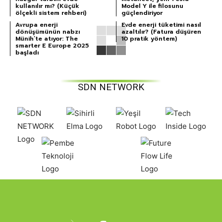
kullanılır mı? (Küçük
Model Y ile filosunu
ölçekli sistem rehberi)
güçlendiriyor
Avrupa enerji
Evde enerji tüketimi nasıl
dönüşümünün nabzı
azaltılır? (Fatura düşüren
Münih’te atıyor: The
10 pratik yöntem)
smarter E Europe 2025
başladı
SDN NETWORK