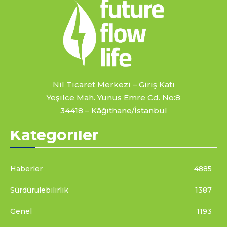
Nil Ticaret Merkezi – Giriş Katı
Yeşilce Mah. Yunus Emre Cd. No:8
34418 – Kâğıthane/İstanbul
Kategoriler
Haberler
4885
Sürdürülebilirlik
1387
Genel
1193