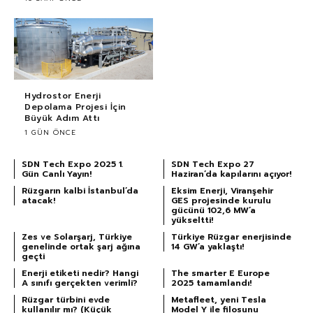
Hydrostor Enerji
Depolama Projesi İçin
Büyük Adım Attı
1 GÜN ÖNCE
SDN Tech Expo 2025 1.
SDN Tech Expo 27
Gün Canlı Yayın!
Haziran’da kapılarını açıyor!
Rüzgarın kalbi İstanbul’da
Eksim Enerji, Viranşehir
atacak!
GES projesinde kurulu
gücünü 102,6 MW’a
yükseltti!
Zes ve Solarşarj, Türkiye
Türkiye Rüzgar enerjisinde
genelinde ortak şarj ağına
14 GW’a yaklaştı!
geçti
Enerji etiketi nedir? Hangi
The smarter E Europe
A sınıfı gerçekten verimli?
2025 tamamlandı!
Rüzgar türbini evde
Metafleet, yeni Tesla
kullanılır mı? (Küçük
Model Y ile filosunu