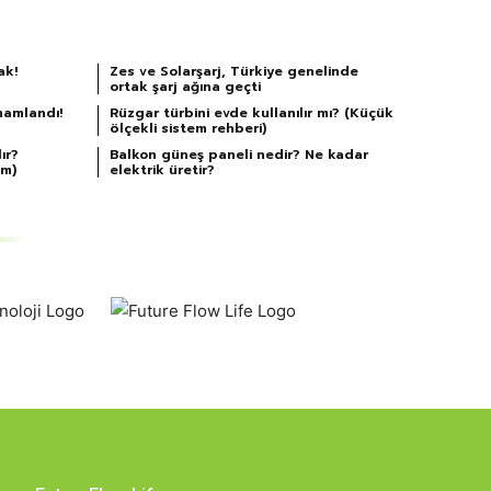
ak!
Zes ve Solarşarj, Türkiye genelinde
ortak şarj ağına geçti
mamlandı!
Rüzgar türbini evde kullanılır mı? (Küçük
ölçekli sistem rehberi)
ır?
Balkon güneş paneli nedir? Ne kadar
em)
elektrik üretir?