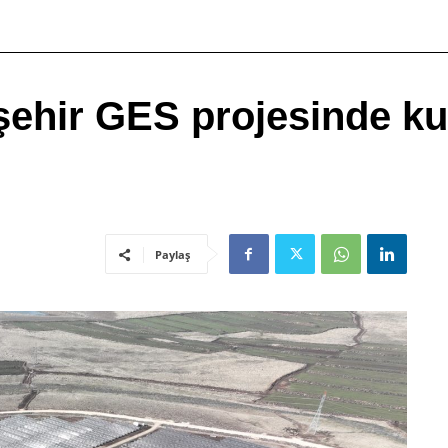
nşehir GES projesinde k
Paylaş