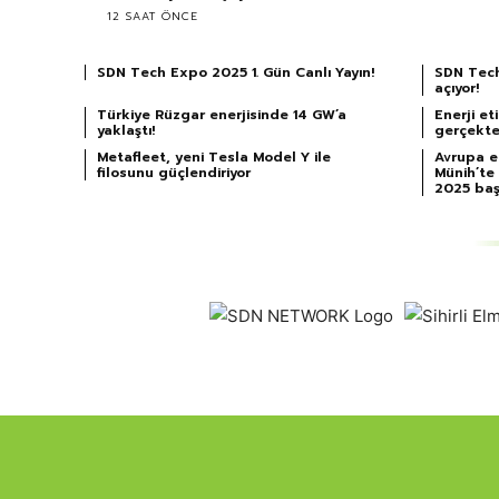
12 SAAT ÖNCE
SDN Tech Expo 2025 1. Gün Canlı Yayın!
SDN Tech
açıyor!
Türkiye Rüzgar enerjisinde 14 GW’a
Enerji et
yaklaştı!
gerçekte
Metafleet, yeni Tesla Model Y ile
Avrupa e
filosunu güçlendiriyor
Münih’te
2025 baş