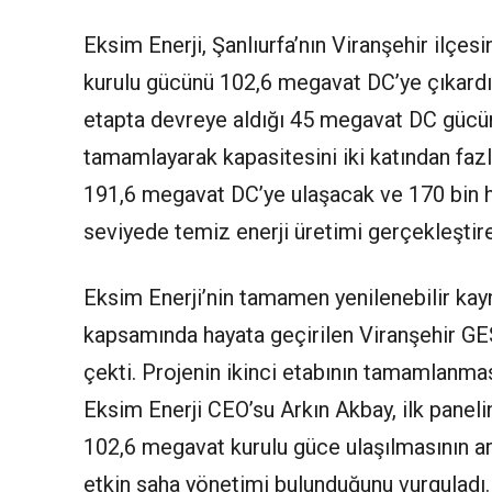
Eksim Enerji, Şanlıurfa’nın Viranşehir ilçes
kurulu gücünü 102,6 megavat DC’ye çıkardığ
etapta devreye aldığı 45 megavat DC gücün a
tamamlayarak kapasitesini iki katından faz
191,6 megavat DC’ye ulaşacak ve 170 bin ha
seviyede temiz enerji üretimi gerçekleştir
Eksim Enerji’nin tamamen yenilenebilir kayna
kapsamında hayata geçirilen Viranşehir GES
çekti. Projenin ikinci etabının tamamlanm
Eksim Enerji CEO’su Arkın Akbay, ilk paneli
102,6 megavat kurulu güce ulaşılmasının ar
etkin saha yönetimi bulunduğunu vurguladı