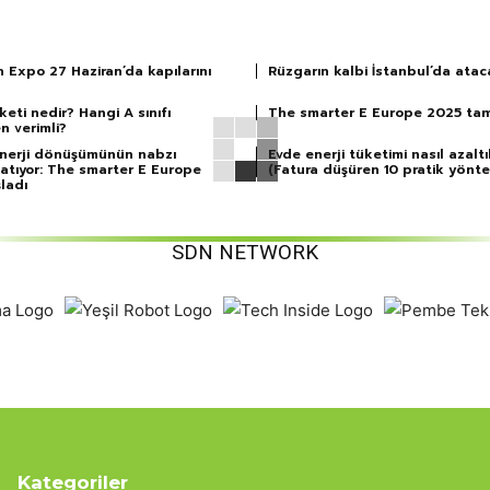
 Expo 27 Haziran’da kapılarını
Rüzgarın kalbi İstanbul’da atac
iketi nedir? Hangi A sınıfı
The smarter E Europe 2025 ta
n verimli?
nerji dönüşümünün nabzı
Evde enerji tüketimi nasıl azaltıl
 atıyor: The smarter E Europe
(Fatura düşüren 10 pratik yönt
ladı
SDN NETWORK
Kategoriler