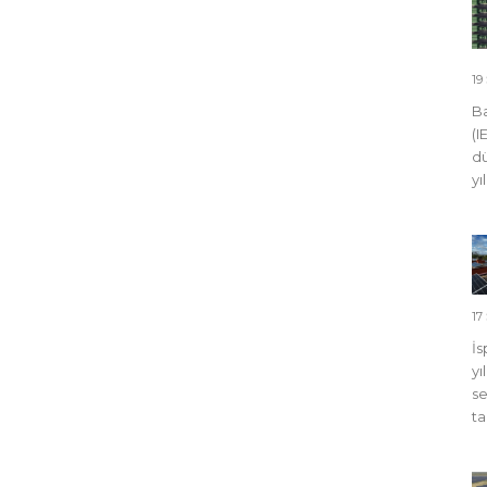
19
Ba
(I
dü
yı
17
İs
yı
se
ta