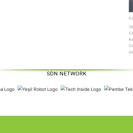
6 
SE
GW
ka
Gü
yü
SDN NETWORK