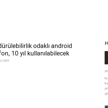
H
ürülebilirlik odaklı android
fon, 10 yıl kullanılabilecek
os 2023
28
Kü
be
şi
ge