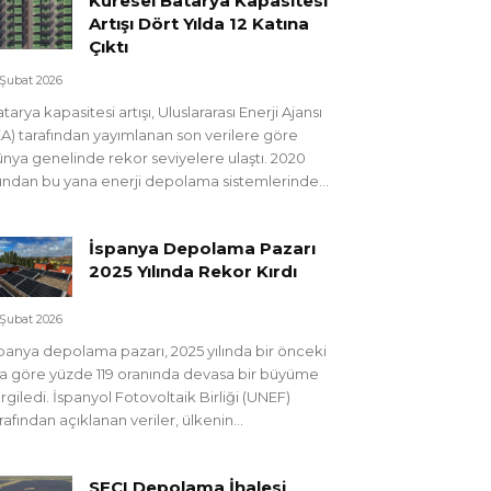
Küresel Batarya Kapasitesi
Artışı Dört Yılda 12 Katına
Çıktı
 Şubat 2026
tarya kapasitesi artışı, Uluslararası Enerji Ajansı
EA) tarafından yayımlanan son verilere göre
nya genelinde rekor seviyelere ulaştı. 2020
lından bu yana enerji depolama sistemlerinde...
İspanya Depolama Pazarı
2025 Yılında Rekor Kırdı
 Şubat 2026
panya depolama pazarı, 2025 yılında bir önceki
la göre yüzde 119 oranında devasa bir büyüme
rgiledi. İspanyol Fotovoltaik Birliği (UNEF)
rafından açıklanan veriler, ülkenin...
SECI Depolama İhalesi