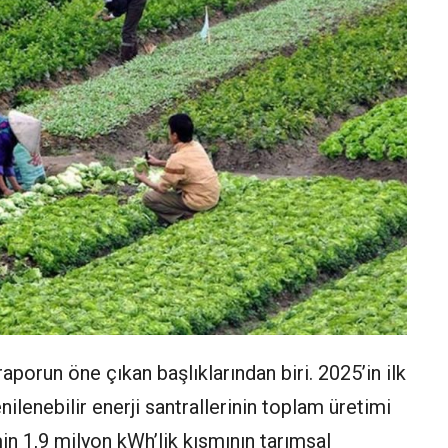
aporun öne çıkan başlıklarından biri. 2025’in ilk
lenebilir enerji santrallerinin toplam üretimi
in 1,9 milyon kWh’lik kısmının tarımsal