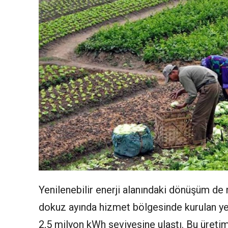
Yenilenebilir enerji alanındaki dönüşüm de r
dokuz ayında hizmet bölgesinde kurulan yeni
2,5 milyon kWh seviyesine ulaştı. Bu üretim