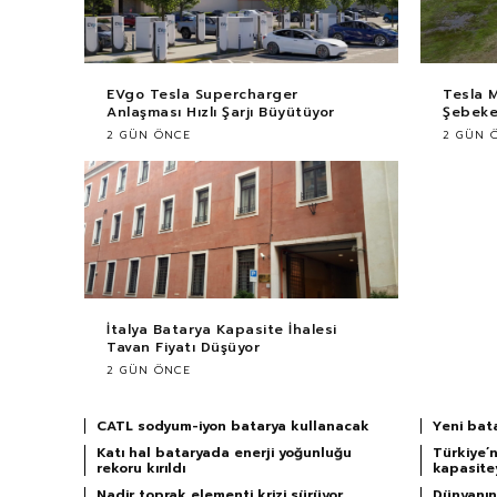
EVgo Tesla Supercharger
Tesla 
Anlaşması Hızlı Şarjı Büyütüyor
Şebekey
2 GÜN ÖNCE
2 GÜN 
İtalya Batarya Kapasite İhalesi
Tavan Fiyatı Düşüyor
2 GÜN ÖNCE
CATL sodyum-iyon batarya kullanacak
Yeni bat
Katı hal bataryada enerji yoğunluğu
Türkiye’n
rekoru kırıldı
kapasitey
Nadir toprak elementi krizi sürüyor
Dünyanın 