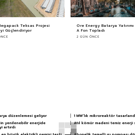
Megapack Teksas Projesi
Ore Energy Batarya Yatırımı i
i Güçlendiriyor
A Fon Topladı
ÖNCE
2 GÜN ÖNCE
arya düzenlemesi geliyor
1 MW’lık mikroreaktör tasarland
in yenilenebilir enerjide
Atıl kömür madeni temiz enerji 
i artırdı
en büyük elektrikli gemisi testi
Abonelik temelli ısı pompası d