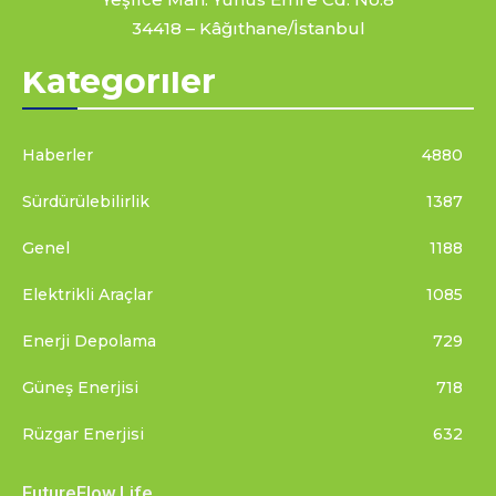
34418 – Kâğıthane/İstanbul
Kategoriler
Haberler
4880
Sürdürülebilirlik
1387
Genel
1188
Elektrikli Araçlar
1085
Enerji Depolama
729
Güneş Enerjisi
718
Rüzgar Enerjisi
632
FutureFlow.Life