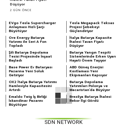
Düşüyor
2 GÜN ÖNCE
EVgo Tesla Supercharger
Tesla Megapack Teksas
Anlaşması Hızlı Şarjı
Projesi Şebekeyi
Büyütüyor
Güçlendiriyor
Ore Energy Batarya
İtalya Batarya Kapasite
Yatırımı ile Seri A Fon
İhalesi Tavan Fiyatı
Topladı
Düşüyor
Şili Batarya Depolama
Batarya Yangın Tespiti
Tesisi Projesinde İnşaat
Sistemlerinde Erken Uyarı
Başladı
Hayati Önem Taşıyor
Base Power Ev Bataryası
ABD Güneş Enerjisi
Pazarına Yeni Soluk
Kısıtlaması Yeni
Getiriyor
Ekipmanları Kapsıyor
OX2 İtalya Batarya Yatırımı
Batarya Depolama
Hamlesiyle Kapasitesini
Yatırımları Polonya ve
Artırdı
Macaristan’da Büyüyor
Emaldo Twig İş Birliği
Brezilya Batarya İhalesi
İskandinav Pazarını
Rekor İlgi Gördü
Büyütüyor
SDN NETWORK