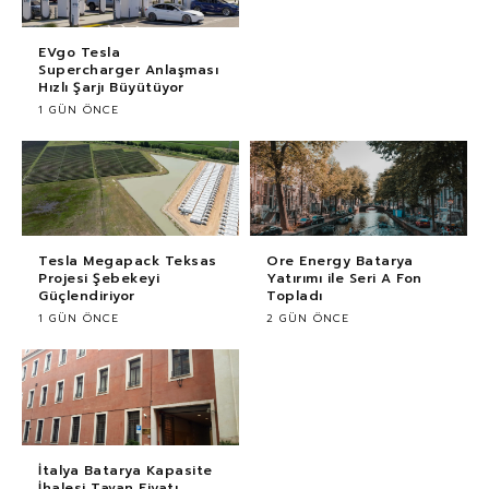
EVgo Tesla
Supercharger Anlaşması
Hızlı Şarjı Büyütüyor
1 GÜN ÖNCE
Tesla Megapack Teksas
Ore Energy Batarya
Projesi Şebekeyi
Yatırımı ile Seri A Fon
Güçlendiriyor
Topladı
1 GÜN ÖNCE
2 GÜN ÖNCE
İtalya Batarya Kapasite
İhalesi Tavan Fiyatı