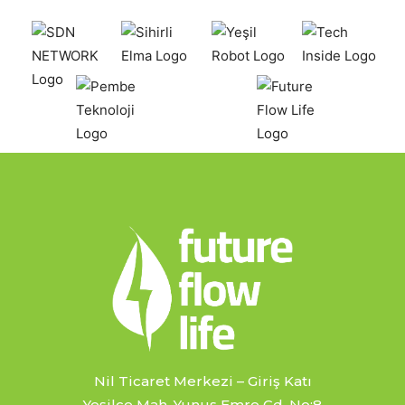
Nil Ticaret Merkezi – Giriş Katı
Yeşilce Mah. Yunus Emre Cd. No:8