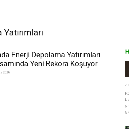
 Yatırımları
H
nda Enerji Depolama Yatırımları
samında Yeni Rekora Koşuyor
z 2026
28
Kü
be
şi
ge