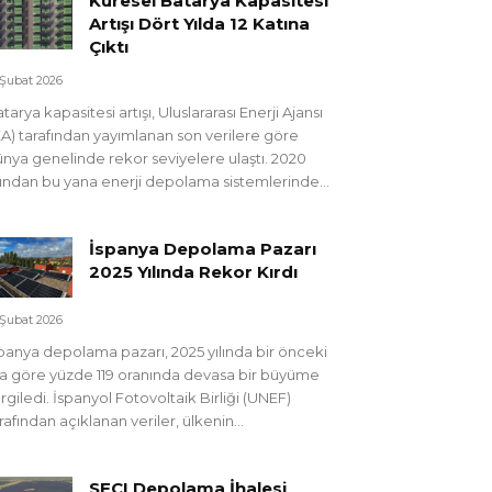
Küresel Batarya Kapasitesi
Artışı Dört Yılda 12 Katına
Çıktı
 Şubat 2026
tarya kapasitesi artışı, Uluslararası Enerji Ajansı
EA) tarafından yayımlanan son verilere göre
nya genelinde rekor seviyelere ulaştı. 2020
lından bu yana enerji depolama sistemlerinde...
İspanya Depolama Pazarı
2025 Yılında Rekor Kırdı
 Şubat 2026
panya depolama pazarı, 2025 yılında bir önceki
la göre yüzde 119 oranında devasa bir büyüme
rgiledi. İspanyol Fotovoltaik Birliği (UNEF)
rafından açıklanan veriler, ülkenin...
SECI Depolama İhalesi