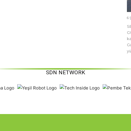
6 
SE
GW
ka
Gü
yü
SDN NETWORK