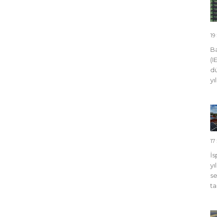
19
Ba
(I
dü
yı
17
İs
yı
se
ta