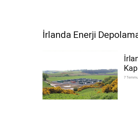
İrlanda Enerji Depolama
İrla
Kap
7 Temmu