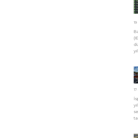
19
Ba
(I
dü
yı
17
İs
yı
se
ta