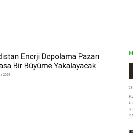
H
distan Enerji Depolama Pazarı
asa Bir Büyüme Yakalayacak
z 2026
28
Kü
be
şi
ge