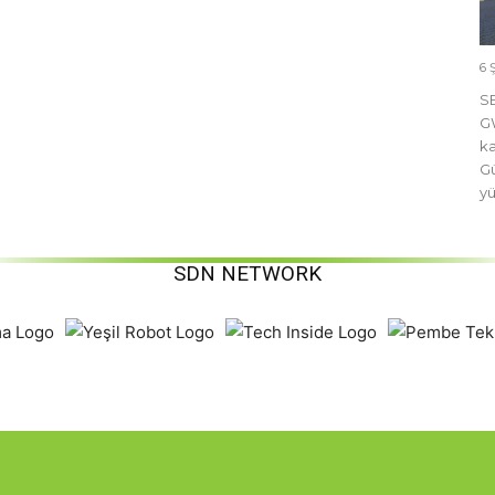
6 
SE
GW
ka
Gü
yü
SDN NETWORK