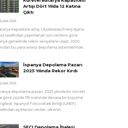
Küresel Batarya Kapasitesi
Artışı Dört Yılda 12 Katına
Çıktı
 Şubat 2026
tarya kapasitesi artışı, Uluslararası Enerji Ajansı
EA) tarafından yayımlanan son verilere göre
nya genelinde rekor seviyelere ulaştı. 2020
lından bu yana enerji depolama sistemlerinde...
İspanya Depolama Pazarı
2025 Yılında Rekor Kırdı
 Şubat 2026
panya depolama pazarı, 2025 yılında bir önceki
la göre yüzde 119 oranında devasa bir büyüme
rgiledi. İspanyol Fotovoltaik Birliği (UNEF)
rafından açıklanan veriler, ülkenin...
SECI Depolama İhalesi