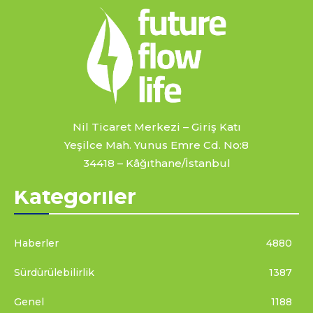
Nil Ticaret Merkezi – Giriş Katı
Yeşilce Mah. Yunus Emre Cd. No:8
34418 – Kâğıthane/İstanbul
Kategoriler
Haberler
4880
Sürdürülebilirlik
1387
Genel
1188