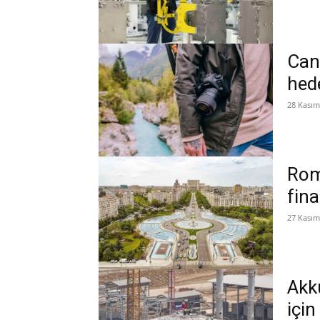
Can
hede
28 Kasım
Roma
fin
27 Kasım
Akk
için