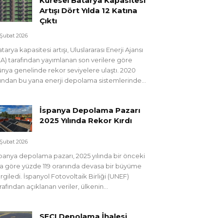
Küresel Batarya Kapasitesi
Artışı Dört Yılda 12 Katına
Çıktı
 Şubat 2026
tarya kapasitesi artışı, Uluslararası Enerji Ajansı
EA) tarafından yayımlanan son verilere göre
nya genelinde rekor seviyelere ulaştı. 2020
lından bu yana enerji depolama sistemlerinde...
İspanya Depolama Pazarı
2025 Yılında Rekor Kırdı
 Şubat 2026
panya depolama pazarı, 2025 yılında bir önceki
la göre yüzde 119 oranında devasa bir büyüme
rgiledi. İspanyol Fotovoltaik Birliği (UNEF)
rafından açıklanan veriler, ülkenin...
SECI Depolama İhalesi