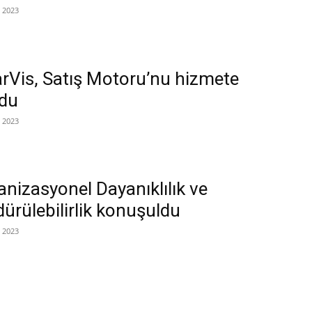
 2023
arVis, Satış Motoru’nu hizmete
du
 2023
nizasyonel Dayanıklılık ve
ürülebilirlik konuşuldu
 2023