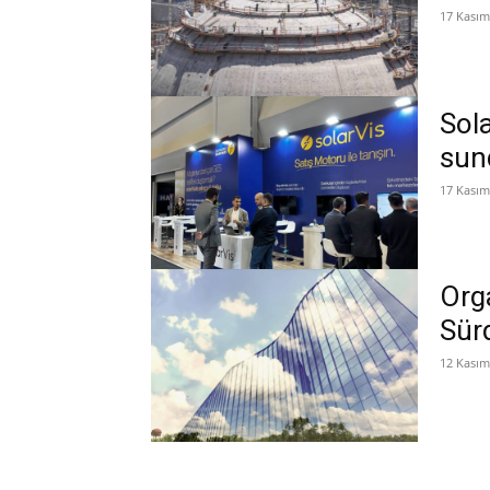
17 Kasım
Sol
sun
17 Kasım
Orga
Sürd
12 Kasım