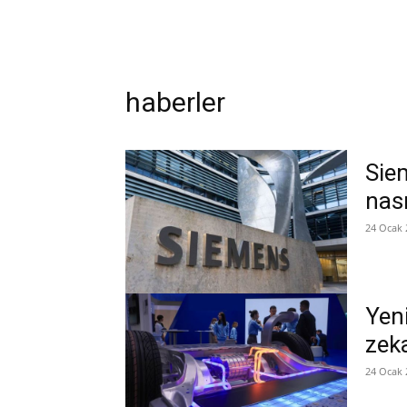
haberler
Sie
nası
24 Ocak 
Yeni
zek
24 Ocak 