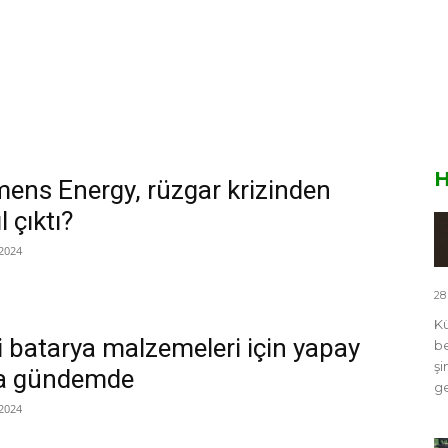
H
mens Energy, rüzgar krizinden
l çıktı?
2024
28
Kü
 batarya malzemeleri için yapay
be
şi
a gündemde
ge
2024