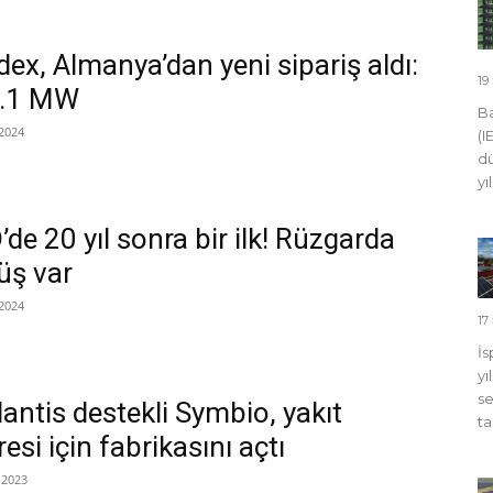
ex, Almanya’dan yeni sipariş aldı:
19
.1 MW
Ba
2024
(I
dü
yı
de 20 yıl sonra bir ilk! Rüzgarda
üş var
2024
17
İs
yı
se
lantis destekli Symbio, yakıt
ta
esi için fabrikasını açtı
 2023