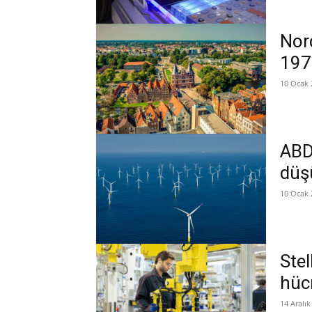
Nord
197
10 Ocak 
ABD’
düş
10 Ocak 
Stel
hücr
14 Aralık