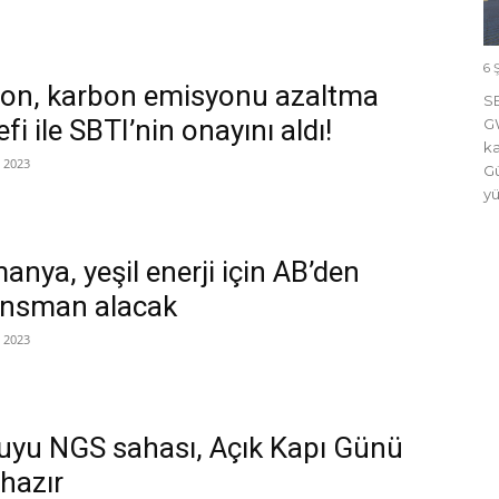
6 
on, karbon emisyonu azaltma
SE
fi ile SBTI’nin onayını aldı!
GW
ka
 2023
Gü
yü
nya, yeşil enerji için AB’den
ansman alacak
 2023
uyu NGS sahası, Açık Kapı Günü
 hazır