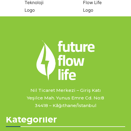
Nil Ticaret Merkezi – Giriş Katı
Yeşilce Mah. Yunus Emre Cd. No:8
34418 – Kâğıthane/İstanbul
Kategoriler