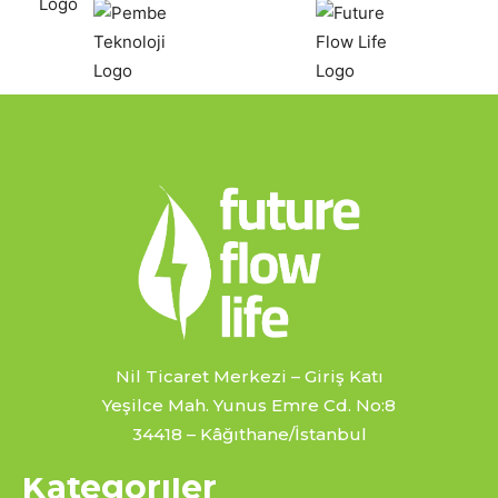
Nil Ticaret Merkezi – Giriş Katı
Yeşilce Mah. Yunus Emre Cd. No:8
34418 – Kâğıthane/İstanbul
Kategoriler