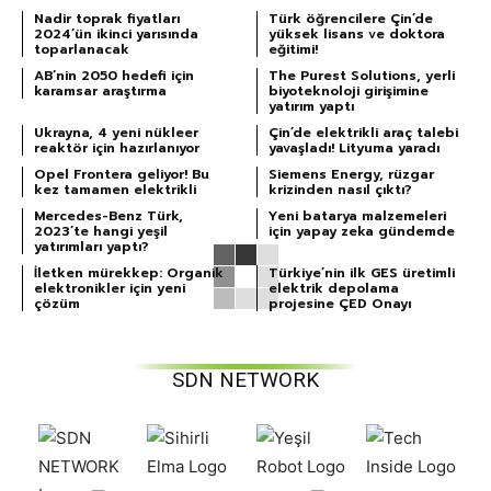
Nadir toprak fiyatları
Türk öğrencilere Çin’de
2024’ün ikinci yarısında
yüksek lisans ve doktora
toparlanacak
eğitimi!
AB’nin 2050 hedefi için
The Purest Solutions, yerli
karamsar araştırma
biyoteknoloji girişimine
yatırım yaptı
Ukrayna, 4 yeni nükleer
Çin’de elektrikli araç talebi
reaktör için hazırlanıyor
yavaşladı! Lityuma yaradı
Opel Frontera geliyor! Bu
Siemens Energy, rüzgar
kez tamamen elektrikli
krizinden nasıl çıktı?
Mercedes-Benz Türk,
Yeni batarya malzemeleri
2023’te hangi yeşil
için yapay zeka gündemde
yatırımları yaptı?
İletken mürekkep: Organik
Türkiye’nin ilk GES üretimli
elektronikler için yeni
elektrik depolama
çözüm
projesine ÇED Onayı
SDN NETWORK