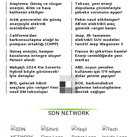
Araştırma: Güneş ve rüzgar
Teksas, yeni enerji
enerjisi, iklim ve hava
depolama çözümleriyle
kalitesini etkiliyor
şebeke sorununu aşıyor!
Artık pencereler de güneş
Pekin nasıl etkileniyor?
enerjisiyle elektrik
AB’nin elektrikli araç
üretebilecek!
gümrük vergisi kararı
California’dan
Jeep, ilk tamamen
karbonsuzlaşma atağı! Isı
elektrikli SUV modelini
pompası ortaklığı (CHPP)
tanıttı! Jeep Wagoneer S
Güneş enerjisi, kamyon
Fransız iki şirketten hamle!
kasalarına entegre oluyor!
Enerji verimliliğinde yeni
Patent alındı
merkez
Makyajlı 2024 Kia Sorento
ABD, suyun yeniden
Hybrid böyle görünecek!
kullanımı için 179 milyon
İşte detaylar
dolar yatırım yapıyor!
BYD, gelecek hibrit
DOE, karbondioksit
araçlara yön veriyor! Yeni
giderme teknolojilerine
nesil DM teknolojisi
destek sağlıyor
SDN NETWORK