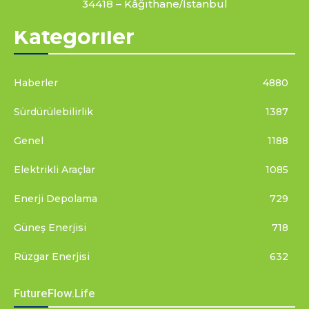
34418 – Kâğıthane/İstanbul
Kategoriler
Haberler
4880
Sürdürülebilirlik
1387
Genel
1188
Elektrikli Araçlar
1085
Enerji Depolama
729
Güneş Enerjisi
718
Rüzgar Enerjisi
632
FutureFlow.Life