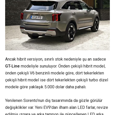
Ancak hibrit versiyon, sınırlı stok nedeniyle şu an sadece
GT-Line
modeliyle sunuluyor. Önden çekişli hibrit model,
önden çekişli V6 benzinli modele göre, dört tekerlekten
çekişli hibrit model ise dört tekerlekten çekişli turbo dizel
modele göre yaklaşık 5.000 dolar daha pahalı.
Yenilenen Sorento’nun dış tasarımında da gözle görülür
değişiklikler var. Yeni EV9’dan ilham alan LED farlar, revize
edilmiş ızgara ve arka tampon ile güncellenen LED arka