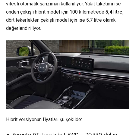
vitesli otomatik şanzıman kullanılıyor. Yakıt tüketimi ise
önden çekişli hibrit model için 100 kilometrede
5,4 litre,
dört tekerlekten çekişli model için ise 5,7 litre olarak
değerlendiriliyor.
Hibrit versiyonun fiyatları şu şekilde:
Sorento GT-Line hibrit FWD – 70.330 doları