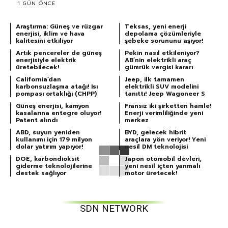
1 GÜN ÖNCE
Araştırma: Güneş ve rüzgar
Teksas, yeni enerji
enerjisi, iklim ve hava
depolama çözümleriyle
kalitesini etkiliyor
şebeke sorununu aşıyor!
Artık pencereler de güneş
Pekin nasıl etkileniyor?
enerjisiyle elektrik
AB’nin elektrikli araç
üretebilecek!
gümrük vergisi kararı
California’dan
Jeep, ilk tamamen
karbonsuzlaşma atağı! Isı
elektrikli SUV modelini
pompası ortaklığı (CHPP)
tanıttı! Jeep Wagoneer S
Güneş enerjisi, kamyon
Fransız iki şirketten hamle!
kasalarına entegre oluyor!
Enerji verimliliğinde yeni
Patent alındı
merkez
ABD, suyun yeniden
BYD, gelecek hibrit
kullanımı için 179 milyon
araçlara yön veriyor! Yeni
dolar yatırım yapıyor!
nesil DM teknolojisi
DOE, karbondioksit
Japon otomobil devleri,
giderme teknolojilerine
yeni nesil içten yanmalı
destek sağlıyor
motor üretecek!
SDN NETWORK