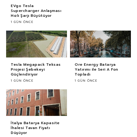
EVgo Tesla
Supercharger Anlaşması
Hızlı Şarjı Büyütüyor
1 GÜN ÖNCE
Tesla Megapack Teksas
Ore Energy Batarya
Projesi Şebekeyi
Yatırımı ile Seri A Fon
Güçlendiriyor
Topladı
1 GÜN ÖNCE
1 GÜN ÖNCE
İtalya Batarya Kapasite
İhalesi Tavan Fiyatı
Düşüyor