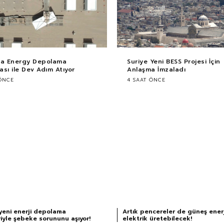
ca Energy Depolama
Suriye Yeni BESS Projesi İçin
sı ile Dev Adım Atıyor
Anlaşma İmzaladı
ÖNCE
4 SAAT ÖNCE
yeni enerji depolama
Artık pencereler de güneş enerj
iyle şebeke sorununu aşıyor!
elektrik üretebilecek!