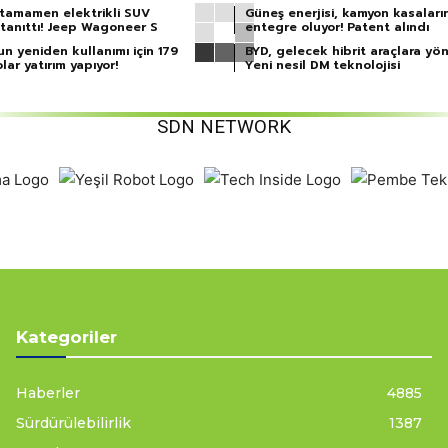
k tamamen elektrikli SUV
Güneş enerjisi, kamyon kasaları
 tanıttı! Jeep Wagoneer S
entegre oluyor! Patent alındı
n yeniden kullanımı için 179
BYD, gelecek hibrit araçlara yön
lar yatırım yapıyor!
Yeni nesil DM teknolojisi
SDN NETWORK
Kategoriler
Haberler
4885
Sürdürülebilirlik
1387