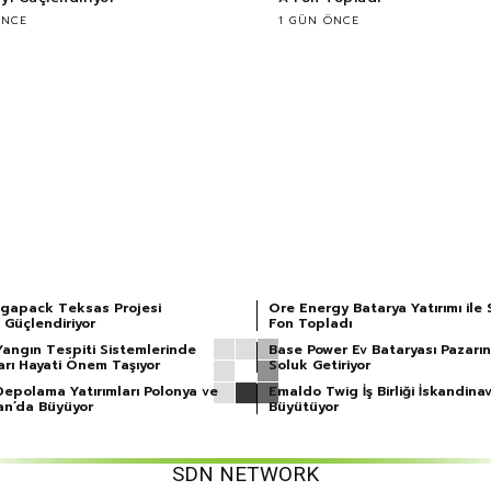
ÖNCE
1 GÜN ÖNCE
gapack Teksas Projesi
Ore Energy Batarya Yatırımı ile 
 Güçlendiriyor
Fon Topladı
Yangın Tespiti Sistemlerinde
Base Power Ev Bataryası Pazarın
arı Hayati Önem Taşıyor
Soluk Getiriyor
Depolama Yatırımları Polonya ve
Emaldo Twig İş Birliği İskandinav
an’da Büyüyor
Büyütüyor
SDN NETWORK