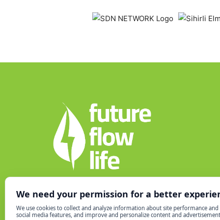
Nil Ticaret Merkezi – Giriş Katı
Yeşilce Mah. Yunus Emre Cd. No:8
34418 – Kâğıthane/İstanbul