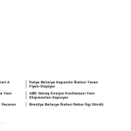
Seri A
İtalya Batarya Kapasite İhalesi Tavan
Fiyatı Düşüyor
a Yeni
ABD Güneş Enerjisi Kısıtlaması Yeni
Ekipmanları Kapsıyor
 Pazarını
Brezilya Batarya İhalesi Rekor İlgi Gördü