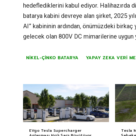
hedeflediklerini kabul ediyor. Halihazırda
batarya kabini devreye alan şirket, 2025 yı
AI” kabininin ardından, önümüzdeki birkaç y
gelecek olan 800V DC mimarilerine uygun ye
NIKEL-ÇINKO BATARYA
YAPAY ZEKA VERI ME
EVgo Tesla Supercharger
Tesla 
Anlaşması Hızlı Şarjı Büyütüyor
Şebekey