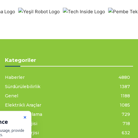
Kategoriler
Haberler
4880
Sürdürülebilirlik
1387
Genel
1188
Elektrikli Araçlar
1085
Enerji Depolama
729
Güneş Enerjisi
718
Rüzgar Enerjisi
632