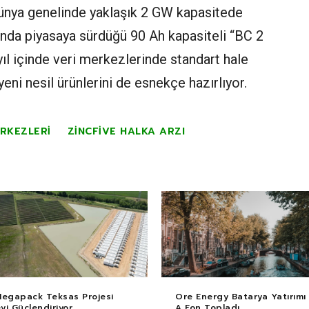
 dünya genelinde yaklaşık 2 GW kapasitede
lında piyasaya sürdüğü 90 Ah kapasiteli “BC 2
ıl içinde veri merkezlerinde standart hale
ni nesil ürünlerini de esnekçe hazırlıyor.
RKEZLERI
ZINCFIVE HALKA ARZI
Megapack Teksas Projesi
Ore Energy Batarya Yatırımı i
i Güçlendiriyor
A Fon Topladı