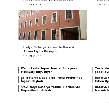
1 GÜN ÖNCE
1 GÜN 
İtalya Batarya Kapasite İhalesi
Tavan Fiyatı Düşüyor
1 GÜN ÖNCE
EVgo Tesla Supercharger Anlaşması
Tesla Me
Hızlı Şarjı Büyütüyor
Şebekeyi
Şili Batarya Depolama Tesisi Projesinde
Batarya 
İnşaat Başladı
Erken Uy
OX2 İtalya Batarya Yatırımı Hamlesiyle
Batarya 
Kapasitesini Artırdı
Macarist