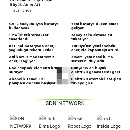
Büyük Adım Attı
1 GÜN ÖNCE
CATL sodyum-iyon batarya
Yeni batarya düzenlemesi
kullanacak
geliyor
1 MW’lık mikroreaktör
Yapay zeka devasa su
tasarlandı
tüketiyor
Katı hal bataryada enerji
Türkiye’nin yenilenebilir
yoğunluğu rekoru kırıldı
enerjide kapasiteyi artırdı
Atıl kömür madeni temiz
Xiaomi yeni nesil klima
enerji sağlıyor
sistemini duyurdu
Nadir toprak elementi krizi
Dünyanın en büyük
sürüyor
elektrikli gemisi testi geçti
Abonelik temelli ısı
Elektrikli otomobil satışları
pompası dönemi başlıyor
zirveye çıktı
SDN NETWORK