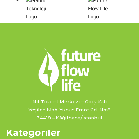
Nil Ticaret Merkezi – Giriş Katı
Yeşilce Mah. Yunus Emre Cd. No:8
34418 – Kâğıthane/İstanbul
Kategoriler