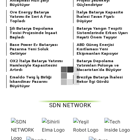
Anlaşması Hızlı Şarjı
Projesi Şebekeyi
Büyütüyor
Güçlendiriyor
Ore Energy Batarya
İtalya Batarya Kapasite
Yatırımı ile Seri A Fon
İhalesi Tavan Fiyatı
Topladı
Düşüyor
Şili Batarya Depolama
Batarya Yangın Tespiti
Tesisi Projesinde İnşaat
Sistemlerinde Erken Uyarı
Başladı
Hayati Önem Taşıyor
Base Power Ev Bataryası
ABD Güneş Enerjisi
Pazarına Yeni Soluk
Kısıtlaması Yeni
Getiriyor
Ekipmanları Kapsıyor
OX2 İtalya Batarya Yatırımı
Batarya Depolama
Hamlesiyle Kapasitesini
Yatırımları Polonya ve
Artırdı
Macaristan’da Büyüyor
Emaldo Twig İş Birliği
Brezilya Batarya İhalesi
İskandinav Pazarını
Rekor İlgi Gördü
Büyütüyor
SDN NETWORK