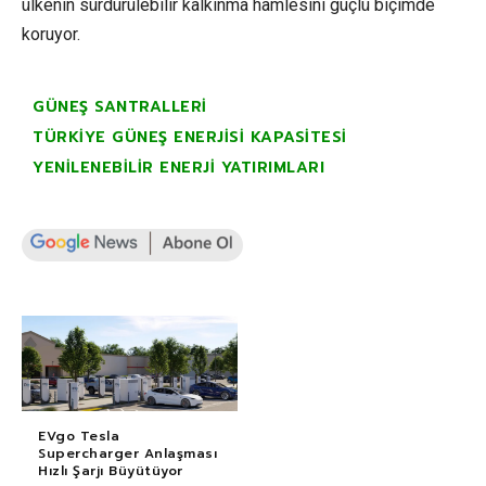
ülkenin sürdürülebilir kalkınma hamlesini güçlü biçimde
koruyor.
GÜNEŞ SANTRALLERI
TÜRKIYE GÜNEŞ ENERJISI KAPASITESI
YENILENEBILIR ENERJI YATIRIMLARI
EVgo Tesla
Supercharger Anlaşması
Hızlı Şarjı Büyütüyor