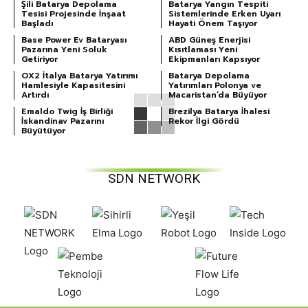
Şili Batarya Depolama
Batarya Yangın Tespiti
Tesisi Projesinde İnşaat
Sistemlerinde Erken Uyarı
Başladı
Hayati Önem Taşıyor
Base Power Ev Bataryası
ABD Güneş Enerjisi
Pazarına Yeni Soluk
Kısıtlaması Yeni
Getiriyor
Ekipmanları Kapsıyor
OX2 İtalya Batarya Yatırımı
Batarya Depolama
Hamlesiyle Kapasitesini
Yatırımları Polonya ve
Artırdı
Macaristan’da Büyüyor
Emaldo Twig İş Birliği
Brezilya Batarya İhalesi
İskandinav Pazarını
Rekor İlgi Gördü
Büyütüyor
SDN NETWORK