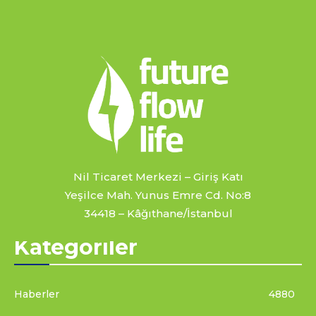
Nil Ticaret Merkezi – Giriş Katı
Yeşilce Mah. Yunus Emre Cd. No:8
34418 – Kâğıthane/İstanbul
Kategoriler
Haberler
4880