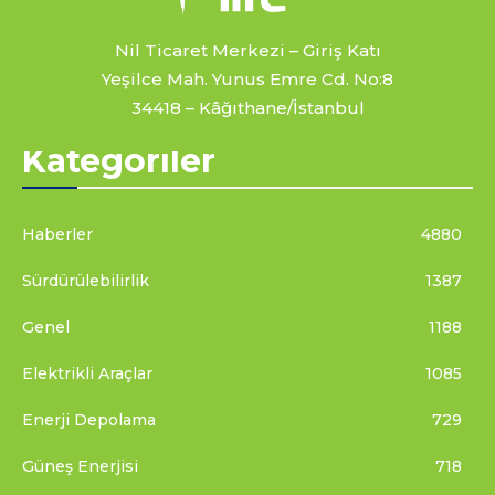
Nil Ticaret Merkezi – Giriş Katı
Yeşilce Mah. Yunus Emre Cd. No:8
34418 – Kâğıthane/İstanbul
Kategoriler
Haberler
4880
Sürdürülebilirlik
1387
Genel
1188
Elektrikli Araçlar
1085
Enerji Depolama
729
Güneş Enerjisi
718