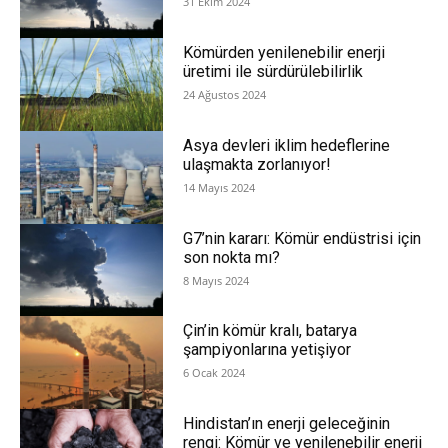
31 Ekim 2024
Kömürden yenilenebilir enerji
üretimi ile sürdürülebilirlik
24 Ağustos 2024
Asya devleri iklim hedeflerine
ulaşmakta zorlanıyor!
14 Mayıs 2024
G7’nin kararı: Kömür endüstrisi için
son nokta mı?
8 Mayıs 2024
Çin’in kömür kralı, batarya
şampiyonlarına yetişiyor
6 Ocak 2024
Hindistan’ın enerji geleceğinin
rengi: Kömür ve yenilenebilir enerji