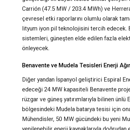
Carrión (47.5 MW / 203.4 MWh) ve Herrera
çevresel etki raporlarını olumlu olarak tama
lityum iyon pil teknolojisini tercih edecek. 
sistemleri, güneşten elde edilen fazla ele
önleyecek.
Benavente ve Mudela Tesisleri Enerji Ağın
Diğer yandan İspanyol geliştirici Espiral 
edeceği 24 MW kapasiteli Benavente projesi 
rüzgar ve güneş yatırımlarıyla bilinen ünlü
bölgesindeki Mudela batarya tesisi için onay
Mühendisler, 50 MW gücündeki bu yeni Mu
yenilenebilir enerji kaynaklarıyla doğrudan