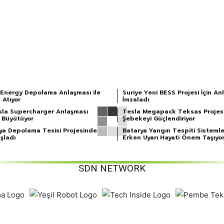
 Energy Depolama Anlaşması ile
Suriye Yeni BESS Projesi İçin A
 Atıyor
İmzaladı
la Supercharger Anlaşması
Tesla Megapack Teksas Projes
jı Büyütüyor
Şebekeyi Güçlendiriyor
arya Depolama Tesisi Projesinde
Batarya Yangın Tespiti Sisteml
şladı
Erken Uyarı Hayati Önem Taşıyo
SDN NETWORK