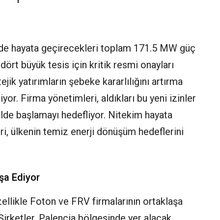
erinde hayata geçirecekleri toplam 171.5 MW güç
t büyük tesis için kritik resmi onayları
ejik yatırımların şebeke kararlılığını artırma
yor. Firma yönetimleri, aldıkları bu yeni izinler
ilde başlamayı hedefliyor. Nitekim hayata
, ülkenin temiz enerji dönüşüm hedeflerini
nşa Ediyor
ellikle Foton ve FRV firmalarının ortaklaşa
. Şirketler, Palencia bölgesinde yer alacak