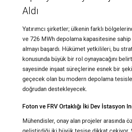
Aldı
Yatırımcı şirketler; ülkenin farklı bölgel
ve 726 MWh depolama kapasitesine sahip dör
almayı başardı. Hükümet yetkilileri, bu strat
konusunda büyük bir rol oynayacağını belirti
sayesinde inşaat süreçlerine esnek bir şek
geçecek olan bu modern depolama tesisleri
doğrudan destekleyecek.
Foton ve FRV Ortaklığı İki Dev İstasyon I
Mühendisler, onay alan projeler arasında öz
geliştirdiği iki büyük tesise dikkat çekiyor