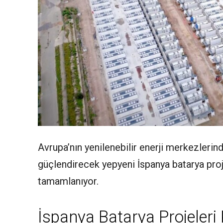
Avrupa’nın yenilenebilir enerji merkezlerind
güçlendirecek yepyeni İspanya batarya projel
tamamlanıyor.
İspanya Batarya Projeler