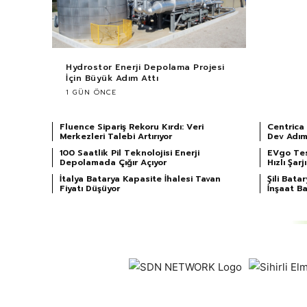
Hydrostor Enerji Depolama Projesi
İçin Büyük Adım Attı
1 GÜN ÖNCE
Fluence Sipariş Rekoru Kırdı: Veri
Centrica
Merkezleri Talebi Artırıyor
Dev Adım
100 Saatlik Pil Teknolojisi Enerji
EVgo Tes
Depolamada Çığır Açıyor
Hızlı Şar
İtalya Batarya Kapasite İhalesi Tavan
Şili Bat
Fiyatı Düşüyor
İnşaat Ba