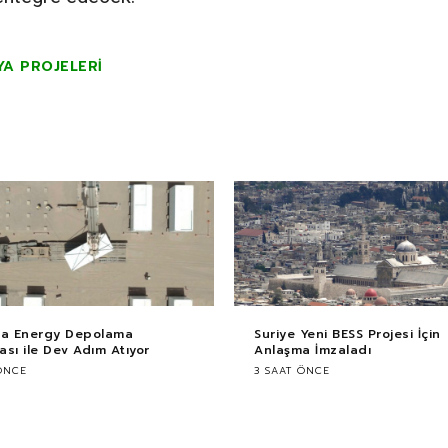
YA PROJELERI
ca Energy Depolama
Suriye Yeni BESS Projesi İçin
sı ile Dev Adım Atıyor
Anlaşma İmzaladı
ÖNCE
3 SAAT ÖNCE