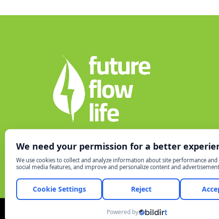
Nil Ticaret Merkezi – Giriş Katı
Yeşilce Mah. Yunus Emre Cd. No:8
34418 – Kâğıthane/İstanbul
FutureFlowLife 2023 ©
Tüm Hakları Saklıdır.