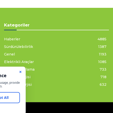
Kategoriler
Haberler
4885
Sürdürülebilirlik
1387
Genel
1193
Elektrikli Araçlar
1085
Enerji Depolama
733
Güneş Enerjisi
718
Rüzgar Enerjisi
632