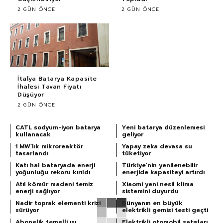
2 GÜN ÖNCE
2 GÜN ÖNCE
İtalya Batarya Kapasite
İhalesi Tavan Fiyatı
Düşüyor
2 GÜN ÖNCE
CATL sodyum-iyon batarya
Yeni batarya düzenlemesi
kullanacak
geliyor
1 MW’lık mikroreaktör
Yapay zeka devasa su
tasarlandı
tüketiyor
Katı hal bataryada enerji
Türkiye’nin yenilenebilir
yoğunluğu rekoru kırıldı
enerjide kapasiteyi artırdı
Atıl kömür madeni temiz
Xiaomi yeni nesil klima
enerji sağlıyor
sistemini duyurdu
Nadir toprak elementi krizi
Dünyanın en büyük
sürüyor
elektrikli gemisi testi geçti
Abonelik temelli ısı
Elektrikli otomobil satışları