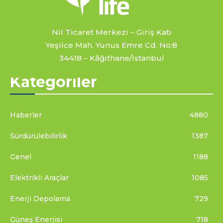
Nil Ticaret Merkezi – Giriş Katı
Yeşilce Mah. Yunus Emre Cd. No:8
34418 – Kâğıthane/İstanbul
Kategoriler
Haberler
4880
Sürdürülebilirlik
1387
Genel
1188
Elektrikli Araçlar
1085
Enerji Depolama
729
Güneş Enerjisi
718