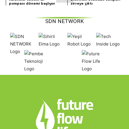
pompası dönemi başlıyor
zirveye çıktı
SDN NETWORK