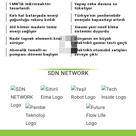
1 MW’lık mikroreaktör
Yapay zeka devasa su
tasarlandı
tüketiyor
Katı hal bataryada enerji
Türkiye’nin yenilenebilir
yoğunluğu rekoru kırıldı
enerjide kapasiteyi artırdı
Atıl kömür madeni temiz
Xiaomi yeni nesil klima
enerji sağlıyor
sistemini duyurdu
Nadir toprak elementi krizi
Dünyanın en büyük
sürüyor
elektrikli gemisi testi geçti
Abonelik temelli ısı
Elektrikli otomobil satışları
pompası dönemi başlıyor
zirveye çıktı
SDN NETWORK