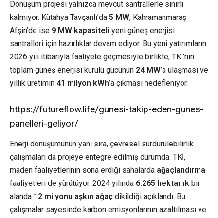
Dönüşüm projesi yalnızca mevcut santrallerle sınırlı
kalmıyor. Kütahya Tavşanlı’da
5 MW
, Kahramanmaraş
Afşin’de ise
9 MW kapasiteli
yeni güneş enerjisi
santralleri için hazırlıklar devam ediyor. Bu yeni yatırımların
2026 yılı itibarıyla faaliyete geçmesiyle birlikte, TKİ’nin
toplam güneş enerjisi kurulu gücünün
24 MW
’a ulaşması ve
yıllık üretimin
41 milyon kWh
’a çıkması hedefleniyor.
https://futureflow.life/gunesi-takip-eden-gunes-
panelleri-geliyor/
Enerji dönüşümünün yanı sıra, çevresel sürdürülebilirlik
çalışmaları da projeye entegre edilmiş durumda. TKİ,
maden faaliyetlerinin sona erdiği sahalarda
ağaçlandırma
faaliyetleri de yürütüyor. 2024 yılında
6.265 hektarlık
bir
alanda
12 milyonu aşkın ağaç
dikildiği açıklandı. Bu
çalışmalar sayesinde karbon emisyonlarının azaltılması ve