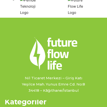
Nil Ticaret Merkezi – Giriş Katı
Yeşilce Mah. Yunus Emre Cd. No:8
34418 – Kâğıthane/İstanbul
Kategoriler