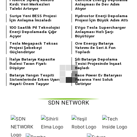
Kırdı: Veri Merkezleri
Anlaşması ile Dev Adım
Talebi Artırıyor
Atıyor
Suriye Yeni BESS Projesi
Hydrostor Enerji Depolama
İçin Anlaşma İmzaladı
Projesi İçin Büyük Adım Attı
100 Saatlik Pil Teknolojisi
EVgo Tesla Supercharger
Enerji Depolamada Çığır
Anlaşması Hızlı Şarjı
Açıyor
Büyütüyor
Tesla Megapack Teksas
Ore Energy Batarya
Projesi Şebekeyi
Yatırımı ile Seri A Fon
Güçlendiriyor
Topladı
İtalya Batarya Kapasite
Şili Batarya Depolama
İhalesi Tavan Fiyatı
Tesisi Projesinde İnşaat
Düşüyor
Başladı
Batarya Yangın Tespiti
Base Power Ev Bataryası
Sistemlerinde Erken Uyarı
Pazarına Yeni Soluk
Hayati Önem Taşıyor
Getiriyor
SDN NETWORK