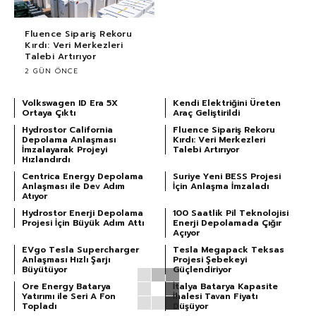
Fluence Sipariş Rekoru
Kırdı: Veri Merkezleri
Talebi Artırıyor
2 GÜN ÖNCE
Volkswagen ID Era 5X
Kendi Elektriğini Üreten
Ortaya Çıktı
Araç Geliştirildi
Hydrostor California
Fluence Sipariş Rekoru
Depolama Anlaşması
Kırdı: Veri Merkezleri
İmzalayarak Projeyi
Talebi Artırıyor
Hızlandırdı
Centrica Energy Depolama
Suriye Yeni BESS Projesi
Anlaşması ile Dev Adım
İçin Anlaşma İmzaladı
Atıyor
Hydrostor Enerji Depolama
100 Saatlik Pil Teknolojisi
Projesi İçin Büyük Adım Attı
Enerji Depolamada Çığır
Açıyor
EVgo Tesla Supercharger
Tesla Megapack Teksas
Anlaşması Hızlı Şarjı
Projesi Şebekeyi
Büyütüyor
Güçlendiriyor
Ore Energy Batarya
İtalya Batarya Kapasite
Yatırımı ile Seri A Fon
İhalesi Tavan Fiyatı
Topladı
Düşüyor