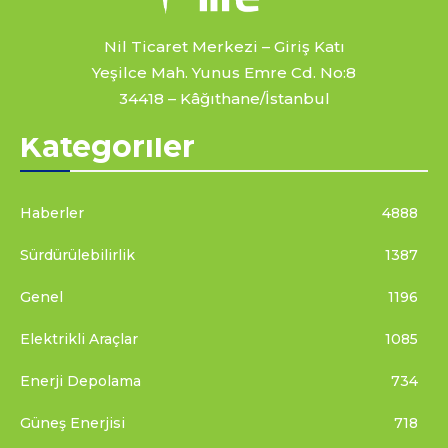
Nil Ticaret Merkezi – Giriş Katı
Yeşilce Mah. Yunus Emre Cd. No:8
34418 – Kâğıthane/İstanbul
Kategoriler
Haberler
4888
Sürdürülebilirlik
1387
Genel
1196
Elektrikli Araçlar
1085
Enerji Depolama
734
Güneş Enerjisi
718