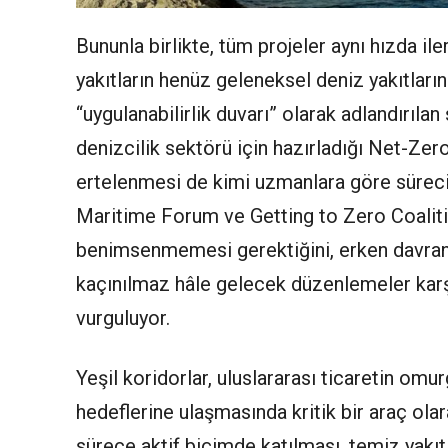
Bununla birlikte, tüm projeler aynı hızda ile
yakıtların henüz geleneksel deniz yakıtları
“uygulanabilirlik duvarı” olarak adlandırıla
denizcilik sektörü için hazırladığı Net-Zero
ertelenmesi de kimi uzmanlara göre süreci
Maritime Forum ve Getting to Zero Coalit
benimsenmemesi gerektiğini, erken davrana
kaçınılmaz hâle gelecek düzenlemeler karş
vurguluyor.
Yeşil koridorlar, uluslararası ticaretin omu
hedeflerine ulaşmasında kritik bir araç ola
sürece aktif biçimde katılması, temiz yakıt 