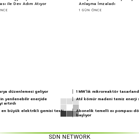
sı ile Dev Adım Atıyor
Anlaşma İmzaladı
ÖNCE
1 GÜN ÖNCE
arya düzenlemesi geliyor
1 MW’lık mikroreaktör tasarland
in yenilenebilir enerjide
Atıl kömür madeni temiz enerji 
i artırdı
en büyük elektrikli gemisi testi
Abonelik temelli ısı pompası d
başlıyor
SDN NETWORK