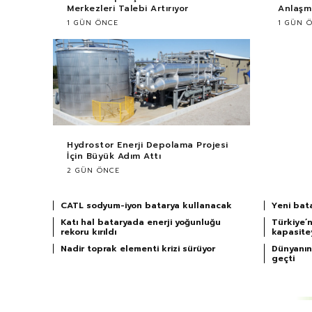
Merkezleri Talebi Artırıyor
Anlaşma
1 GÜN ÖNCE
1 GÜN 
Hydrostor Enerji Depolama Projesi
İçin Büyük Adım Attı
2 GÜN ÖNCE
CATL sodyum-iyon batarya kullanacak
Yeni bat
Katı hal bataryada enerji yoğunluğu
Türkiye’n
rekoru kırıldı
kapasitey
Nadir toprak elementi krizi sürüyor
Dünyanın 
geçti