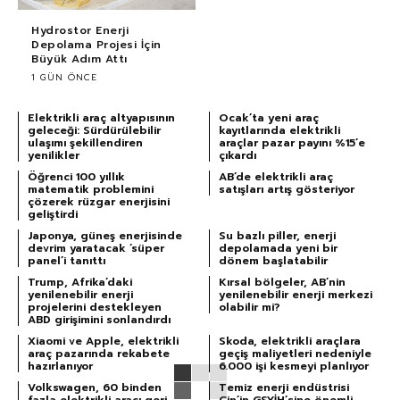
Hydrostor Enerji
Depolama Projesi İçin
Büyük Adım Attı
1 GÜN ÖNCE
Elektrikli araç altyapısının
Ocak’ta yeni araç
geleceği: Sürdürülebilir
kayıtlarında elektrikli
ulaşımı şekillendiren
araçlar pazar payını %15’e
yenilikler
çıkardı
Öğrenci 100 yıllık
AB’de elektrikli araç
matematik problemini
satışları artış gösteriyor
çözerek rüzgar enerjisini
geliştirdi
Japonya, güneş enerjisinde
Su bazlı piller, enerji
devrim yaratacak ‘süper
depolamada yeni bir
panel’i tanıttı
dönem başlatabilir
Trump, Afrika’daki
Kırsal bölgeler, AB’nin
yenilenebilir enerji
yenilenebilir enerji merkezi
projelerini destekleyen
olabilir mi?
ABD girişimini sonlandırdı
Xiaomi ve Apple, elektrikli
Skoda, elektrikli araçlara
araç pazarında rekabete
geçiş maliyetleri nedeniyle
hazırlanıyor
6.000 işi kesmeyi planlıyor
Volkswagen, 60 binden
Temiz enerji endüstrisi
fazla elektrikli aracı geri
Çin’in GSYİH’sine önemli