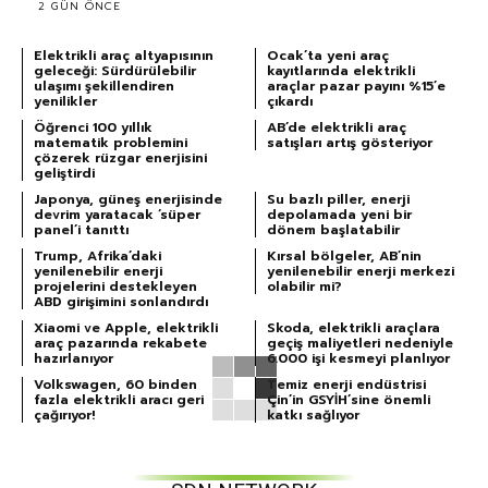
2 GÜN ÖNCE
Elektrikli araç altyapısının
Ocak’ta yeni araç
geleceği: Sürdürülebilir
kayıtlarında elektrikli
ulaşımı şekillendiren
araçlar pazar payını %15’e
yenilikler
çıkardı
Öğrenci 100 yıllık
AB’de elektrikli araç
matematik problemini
satışları artış gösteriyor
çözerek rüzgar enerjisini
geliştirdi
Japonya, güneş enerjisinde
Su bazlı piller, enerji
devrim yaratacak ‘süper
depolamada yeni bir
panel’i tanıttı
dönem başlatabilir
Trump, Afrika’daki
Kırsal bölgeler, AB’nin
yenilenebilir enerji
yenilenebilir enerji merkezi
projelerini destekleyen
olabilir mi?
ABD girişimini sonlandırdı
Xiaomi ve Apple, elektrikli
Skoda, elektrikli araçlara
araç pazarında rekabete
geçiş maliyetleri nedeniyle
hazırlanıyor
6.000 işi kesmeyi planlıyor
Volkswagen, 60 binden
Temiz enerji endüstrisi
fazla elektrikli aracı geri
Çin’in GSYİH’sine önemli
çağırıyor!
katkı sağlıyor