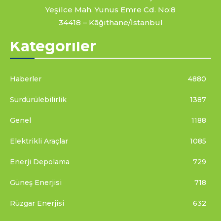
Yeşilce Mah. Yunus Emre Cd. No:8
34418 – Kâğıthane/İstanbul
Kategoriler
Haberler
4880
Sürdürülebilirlik
1387
Genel
1188
Elektrikli Araçlar
1085
Enerji Depolama
729
Güneş Enerjisi
718
Rüzgar Enerjisi
632