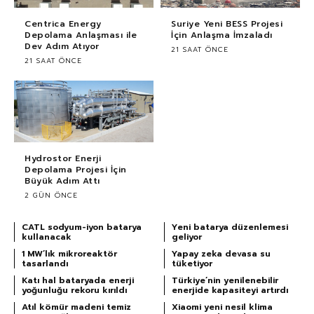
Centrica Energy
Suriye Yeni BESS Projesi
Depolama Anlaşması ile
İçin Anlaşma İmzaladı
Dev Adım Atıyor
21 SAAT ÖNCE
21 SAAT ÖNCE
Hydrostor Enerji
Depolama Projesi İçin
Büyük Adım Attı
2 GÜN ÖNCE
CATL sodyum-iyon batarya
Yeni batarya düzenlemesi
kullanacak
geliyor
1 MW’lık mikroreaktör
Yapay zeka devasa su
tasarlandı
tüketiyor
Katı hal bataryada enerji
Türkiye’nin yenilenebilir
yoğunluğu rekoru kırıldı
enerjide kapasiteyi artırdı
Atıl kömür madeni temiz
Xiaomi yeni nesil klima