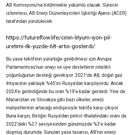
AB Komisyonu’na bildirmekle yükümlü olacak. Sürecin
izlenmesi, AB Enerji Düzenleyicileri İşbirliği Ajansı (ACER)
tarafından yürütülecek.
https://futureflow.life/cinin-lityum-iyon-pil-
uretimi-ilk-yuzde-68-artis-gosterdi/
Bu yasa teklifinin yürürlüğe girebilmesi için Avrupa
Parlamentosu’nun onayı ve üye devletlerin nitelikli
çoğunluğunun desteği gerekiyor. 2021’de AB, doğal gaz
ihtiyacının yaklaşık %45’ini Rusya’dan karşılıyordu. Ancak
2024’e gelindiğinde bu oran %19’a kadar geriledi. Yine de
Macaristan ve Slovakya gibi bazı ülkeler, enerji
maliyetlerinin artacağı endişesiyle teklife karşı çıkıyor.
Buna karşın, Birliğin Rusya’dan petrol ithalatındaki oranı da
2022’deki %27 seviyesinden günümüzde %3’e kadar
düşmüş durumda. Sunulan yasa tasarısı, AB’nin enerji