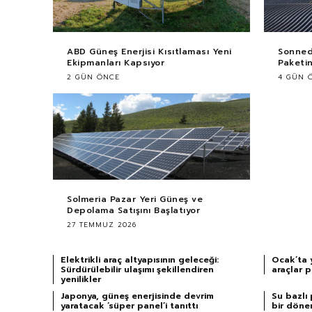
ABD Güneş Enerjisi Kısıtlaması Yeni
Sonnedi
Ekipmanları Kapsıyor
Paketin
2 GÜN ÖNCE
4 GÜN 
Solmeria Pazar Yeri Güneş ve
Depolama Satışını Başlatıyor
27 TEMMUZ 2026
Elektrikli araç altyapısının geleceği:
Ocak’ta y
Sürdürülebilir ulaşımı şekillendiren
araçlar p
yenilikler
Japonya, güneş enerjisinde devrim
Su bazlı 
yaratacak ‘süper panel’i tanıttı
bir döne