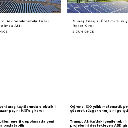
x Dev Yenilenebilir Enerji
Güneş Enerjisi Üretimi Türki
e İmza Attı
Rekor Kırdı
ÖNCE
5 GÜN ÖNCE
eni araç kayıtlarında elektrikli
Öğrenci 100 yıllık matematik pr
azar payını %15’e çıkardı
çözerek rüzgar enerjisini gelişti
piller, enerji depolamada yeni
Trump, Afrika’daki yenilenebilir 
m başlatabilir
projelerini destekleyen ABD giri