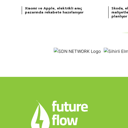
Xiaomi ve Apple, elektrikli araç
Skoda, el
pazarında rekabete hazırlanıyor
maliyetle
planlıyor