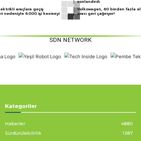
sonlandırdı
ektrikli araçlara geçiş
Volkswagen, 60 binden fazla ele
ri nedeniyle 6.000 işi kesmeyi
aracı geri çağırıyor!
SDN NETWORK
Kategoriler
Haberler
4880
Sürdürülebilirlik
1387