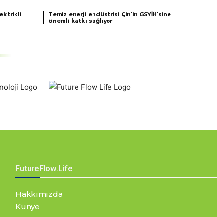
ktrikli
Temiz enerji endüstrisi Çin’in GSYİH’sine
önemli katkı sağlıyor
FutureFlow.Life
Hakkımızda
Künye