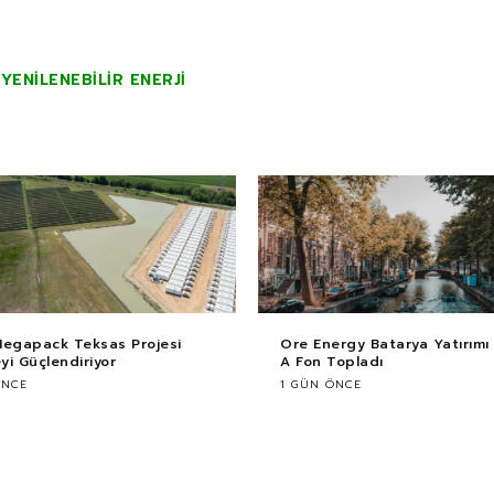
YENILENEBILIR ENERJI
Megapack Teksas Projesi
Ore Energy Batarya Yatırımı i
i Güçlendiriyor
A Fon Topladı
ÖNCE
1 GÜN ÖNCE