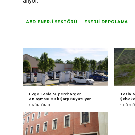
alıyor.
ABD ENERJI SEKTÖRÜ
ENERJI DEPOLAMA
EVgo Tesla Supercharger
Tesla 
Anlaşması Hızlı Şarjı Büyütüyor
Şebekey
1 GÜN ÖNCE
1 GÜN 