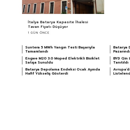
İtalya Batarya Kapasite İhalesi
Tavan Fiyatı Düşüyor
1 GÜN ÖNCE
Suntera 5 MWh Yangın Testi Başarıyla
Batarya 
Tamamlandı
Pazarınd
Engwe M20 3.0 Moped Elektrikli Bisiklet
BYD Qin 
Satışa Sunuldu
Tanıtıldı
Batarya Depolama Endeksi Ocak Ayında
Avrupa’da
Hafif Yükseliş Gösterdi
Listelend