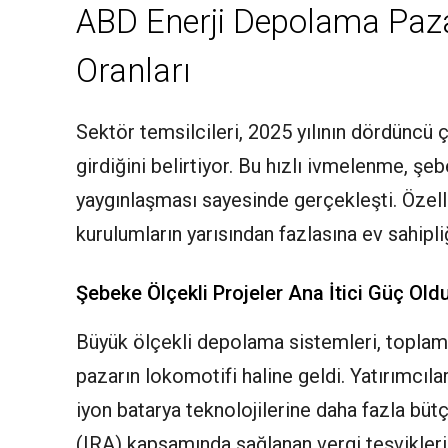
ABD Enerji Depolama Paza
Oranları
Sektör temsilcileri, 2025 yılının dördünc
girdiğini belirtiyor. Bu hızlı ivmelenme, şe
yaygınlaşması sayesinde gerçekleşti. Özelli
kurulumların yarısından fazlasına ev sahipliğ
Şebeke Ölçekli Projeler Ana İtici Güç Old
Büyük ölçekli depolama sistemleri, toplam 
pazarın lokomotifi haline geldi. Yatırımcıla
iyon batarya teknolojilerine daha fazla büt
(IRA) kapsamında sağlanan vergi teşvikleri 