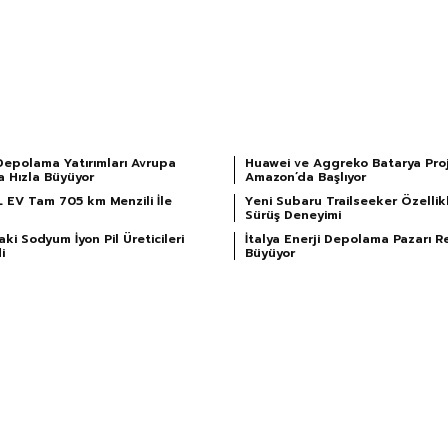
Depolama Yatırımları Avrupa
Huawei ve Aggreko Batarya Proj
a Hızla Büyüyor
Amazon’da Başlıyor
L EV Tam 705 km Menzili İle
Yeni Subaru Trailseeker Özellikl
Sürüş Deneyimi
ki Sodyum İyon Pil Üreticileri
İtalya Enerji Depolama Pazarı R
i
Büyüyor