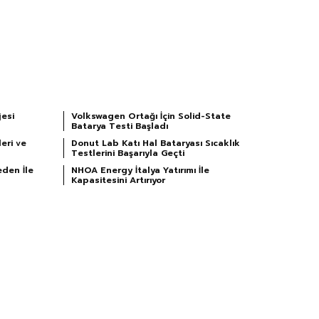
esi
Volkswagen Ortağı İçin Solid-State
Batarya Testi Başladı
eri ve
Donut Lab Katı Hal Bataryası Sıcaklık
Testlerini Başarıyla Geçti
eden İle
NHOA Energy İtalya Yatırımı İle
Kapasitesini Artırıyor