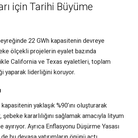
rı için Tarihi Büyüme
ü çeyreğinde 22 GWh kapasitenin devreye
beke ölçekli projelerin eyalet bazında
kle California ve Texas eyaletleri, toplam
i yaparak liderliğini koruyor.
u
kapasitenin yaklaşık %90’ını oluşturarak
r, şebeke kararlılığını sağlamak amacıyla lityum
çe ayırıyor. Ayrıca Enflasyonu Düşürme Yasası
de bu devasa yatırımların önünü açtı.